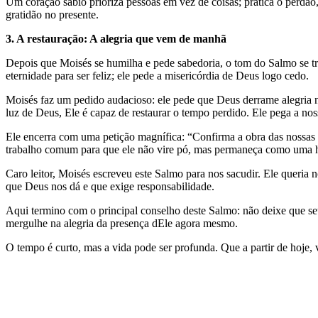
Um coração sábio prioriza pessoas em vez de coisas; pratica o perdã
gratidão no presente.
3. A restauração: A alegria que vem de manhã
Depois que Moisés se humilha e pede sabedoria, o tom do Salmo se tr
eternidade para ser feliz; ele pede a misericórdia de Deus logo cedo.
Moisés faz um pedido audacioso: ele pede que Deus derrame alegria n
luz de Deus, Ele é capaz de restaurar o tempo perdido. Ele pega a nos
Ele encerra com uma petição magnífica: “Confirma a obra das nossas
trabalho comum para que ele não vire pó, mas permaneça como uma h
Caro leitor, Moisés escreveu este Salmo para nos sacudir. Ele queria 
que Deus nos dá e que exige responsabilidade.
Aqui termino com o principal conselho deste Salmo: não deixe que seu
mergulhe na alegria da presença dEle agora mesmo.
O tempo é curto, mas a vida pode ser profunda. Que a partir de hoje,