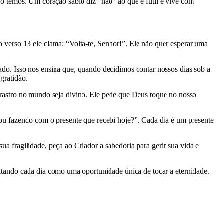
o temos. Um coração sábio diz “não” ao que é fútil e vive com
 verso 13 ele clama: “Volta-te, Senhor!”. Ele não quer esperar uma
do. Isso nos ensina que, quando decidimos contar nossos dias sob a
gratidão.
rastro no mundo seja divino. Ele pede que Deus toque no nosso
stou fazendo com o presente que recebi hoje?”. Cada dia é um presente
 fragilidade, peça ao Criador a sabedoria para gerir sua vida e
ontando cada dia como uma oportunidade única de tocar a eternidade.