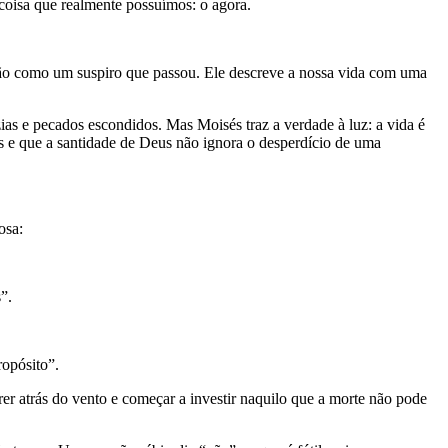
coisa que realmente possuímos: o agora.
ão como um suspiro que passou. Ele descreve a nossa vida com uma
ias e pecados escondidos. Mas Moisés traz a verdade à luz: a vida é
as e que a santidade de Deus não ignora o desperdício de uma
osa:
”.
ropósito”.
rrer atrás do vento e começar a investir naquilo que a morte não pode