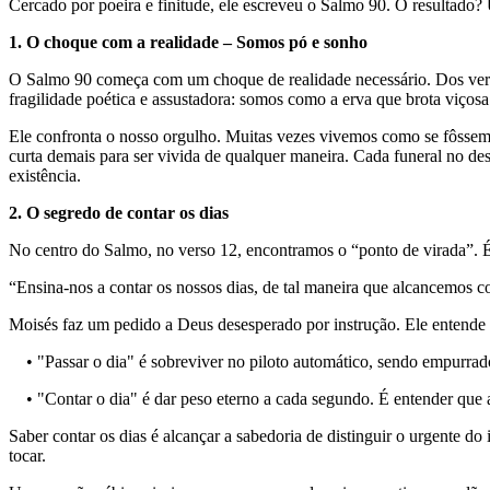
Cercado por poeira e finitude, ele escreveu o Salmo 90. O resultado
1. O choque com a realidade – Somos pó e sonho
O Salmo 90 começa com um choque de realidade necessário. Dos vers
fragilidade poética e assustadora: somos como a erva que brota viçosa
Ele confronta o nosso orgulho. Muitas vezes vivemos como se fôssemos 
curta demais para ser vivida de qualquer maneira. Cada funeral no de
existência.
2. O segredo de contar os dias
No centro do Salmo, no verso 12, encontramos o “ponto de virada”. É
“Ensina-nos a contar os nossos dias, de tal maneira que alcancemos c
Moisés faz um pedido a Deus desesperado por instrução. Ele entende qu
• "Passar o dia" é sobreviver no piloto automático, sendo empurrado
• "Contar o dia" é dar peso eterno a cada segundo. É entender que a
Saber contar os dias é alcançar a sabedoria de distinguir o urgente do
tocar.