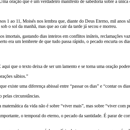
? Uma oração que é um verdadeiro manifesto de sabedoria sobre a única 
os 1 ao 11, Moisés nos lembra que, diante do Deus Eterno, mil anos s
 sob o sol da manhã, mas que ao cair da tarde já secou e morreu.
imortais, gastando dias inteiros em conflitos inúteis, reclamações vaz
serto era um lembrete de que tudo passa rápido, o pecado encurta os di
 aqui que o texto deixa de ser um lamento e se torna uma oração poder
orações sábios.”
e existe uma diferença abissal entre “passar os dias” e “contar os dias
 pelas circunstâncias.
 matemática da vida não é sobre “viver mais”, mas sobre “viver com p
 importante, o temporal do eterno, o pecado da santidade. É parar de co