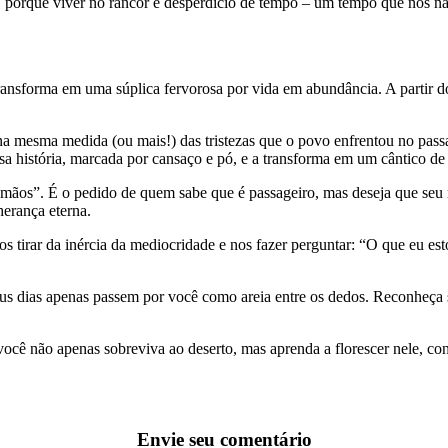
o, porque viver no rancor é desperdício de tempo – um tempo que nós nã
ansforma em uma súplica fervorosa por vida em abundância. A partir do
a mesma medida (ou mais!) das tristezas que o povo enfrentou no passa
sa história, marcada por cansaço e pó, e a transforma em um cântico de 
 mãos”. É o pedido de quem sabe que é passageiro, mas deseja que seu 
erança eterna.
nos tirar da inércia da mediocridade e nos fazer perguntar: “O que eu e
s dias apenas passem por você como areia entre os dedos. Reconheça sua
 você não apenas sobreviva ao deserto, mas aprenda a florescer nele, c
Envie seu comentário