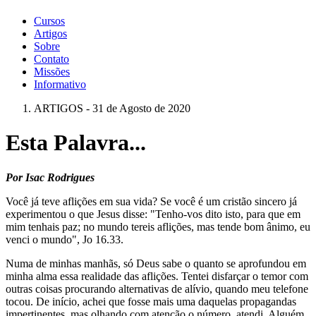
Cursos
Artigos
Sobre
Contato
Missões
Informativo
ARTIGOS - 31 de Agosto de 2020
Esta Palavra...
Por Isac Rodrigues
Você já teve aflições em sua vida? Se você é um cristão sincero já
experimentou o que Jesus disse: "Tenho-vos dito isto, para que em
mim tenhais paz; no mundo tereis aflições, mas tende bom ânimo, eu
venci o mundo", Jo 16.33.
Numa de minhas manhãs, só Deus sabe o quanto se aprofundou em
minha alma essa realidade das aflições. Tentei disfarçar o temor com
outras coisas procurando alternativas de alívio, quando meu telefone
tocou. De início, achei que fosse mais uma daquelas propagandas
impertinentes, mas olhando com atenção o número, atendi. Alguém