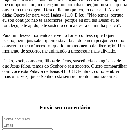
me cumprimentou, me desejou um bom dia e perguntou se eu queria
ouvir uma mensagem. Desconfiei um pouco, mas assenti. A voz
dizia: Quero ler para você Isaias 41.10. E leu: "Não temas, porque
eu sou contigo; não te assombres, porque eu sou teu Deus; eu te
fortaleço, e te ajudo, e te sustento com a destra da minha justiça".
Para um desses momentos de vento forte, confesso que fiquei
pasmo, nem quis saber quem estava falando e nem perguntei como
conseguiu meu número. Vi que foi um momento de libertação! Um
momento de socorro, me animando a prosseguir mais aliviado.
Então, você, como eu, filhos de Deus, suscetíveis às angústias de
que Jesus falou, temos do Senhor o seu socorro. Quero compartilhar
com você esta Palavra de Isaias 41.10! E lembrar, como lembrei
mais uma vez, que o Senhor está sempre pronto a nos socorrer!
Envie seu comentário