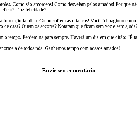
 proles. Como são amorosos! Como desvelam pelos amados! Por que não
efício? Traz felicidade?
á formação familiar. Como sofrem as crianças! Você já imaginou como d
ntro de casa? Quem os socorre? Notaram que ficam sem voz e sem ajuda
m o tempo. Perdem-na para sempre. Haverá um dia em que dirão: “É ta
de enorme a de todos nós! Ganhemos tempo com nossos amados!
Envie seu comentário