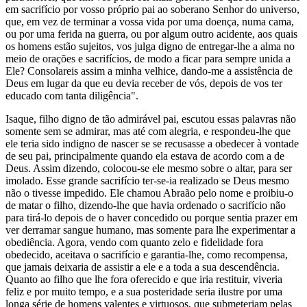
em sacrifício por vosso próprio pai ao soberano Senhor do universo,
que, em vez de terminar a vossa vida por uma doença, numa cama,
ou por uma ferida na guerra, ou por algum outro acidente, aos quais
os homens estão sujeitos, vos julga digno de entregar-lhe a alma no
meio de orações e sacrifícios, de modo a ficar para sempre unida a
Ele? Consolareis assim a minha velhice, dando-me a assistência de
Deus em lugar da que eu devia receber de vós, depois de vos ter
educado com tanta diligência".
Isaque, filho digno de tão admirável pai, escutou essas palavras não
somente sem se admirar, mas até com alegria, e respondeu-lhe que
ele teria sido indigno de nascer se se recusasse a obedecer à vontade
de seu pai, principalmente quando ela estava de acordo com a de
Deus. Assim dizendo, colocou-se ele mesmo sobre o altar, para ser
imolado. Esse grande sacrifício ter-se-ia realizado se Deus mesmo
não o tivesse impedido. Ele chamou Abraão pelo nome e proibiu-o
de matar o filho, dizendo-lhe que havia ordenado o sacrifício não
para tirá-lo depois de o haver concedido ou porque sentia prazer em
ver derramar sangue humano, mas somente para lhe experimentar a
obediência. Agora, vendo com quanto zelo e fidelidade fora
obedecido, aceitava o sacrifício e garantia-lhe, como recompensa,
que jamais deixaria de assistir a ele e a toda a sua descendência.
Quanto ao filho que lhe fora oferecido e que iria restituir, viveria
feliz e por muito tempo, e a sua posteridade seria ilustre por uma
longa série de homens valentes e virtuosos, que submeteriam pelas