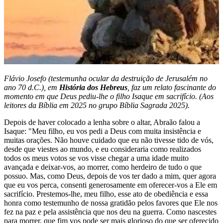
Flávio Josefo (testemunha ocular da destruição de Jerusalém no
ano 70 d.C.), em
História dos Hebreus
, faz um relato fascinante do
momento em que Deus pediu-lhe o filho Isaque em sacrifício. (Aos
leitores da Bíblia em 2025 no grupo Bíblia Sagrada 2025).
Depois de haver colocado a lenha sobre o altar, Abraão falou a
Isaque: "Meu filho, eu vos pedi a Deus com muita insistência e
muitas orações. Não houve cuidado que eu não tivesse tido de vós,
desde que viestes ao mundo, e eu consideraria como realizados
todos os meus votos se vos visse chegar a uma idade muito
avançada e deixar-vos, ao morrer, como herdeiro de tudo o que
possuo. Mas, como Deus, depois de vos ter dado a mim, quer agora
que eu vos perca, consenti generosamente em oferecer-vos a Ele em
sacrifício. Prestemos-lhe, meu filho, esse ato de obediência e essa
honra como testemunho de nossa gratidão pelos favores que Ele nos
fez na paz e pela assistência que nos deu na guerra. Como nascestes
para morrer, que fim vos pode ser mais glorioso do que ser oferecido