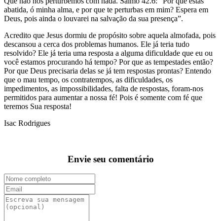
Que não nos perturbemos com nada. Salmo 42.6: “Por que estás
abatida, ó minha alma, e por que te perturbas em mim? Espera em
Deus, pois ainda o louvarei na salvação da sua presença”.
Acredito que Jesus dormiu de propósito sobre aquela almofada, pois
descansou a cerca dos problemas humanos. Ele já teria tudo
resolvido? Ele já teria uma resposta a alguma dificuldade que eu ou
você estamos procurando há tempo? Por que as tempestades então?
Por que Deus precisaria delas se já tem respostas prontas? Entendo
que o mau tempo, os contratempos, as dificuldades, os
impedimentos, as impossibilidades, falta de respostas, foram-nos
permitidos para aumentar a nossa fé! Pois é somente com fé que
teremos Sua resposta!
Isac Rodrigues
Envie seu comentário