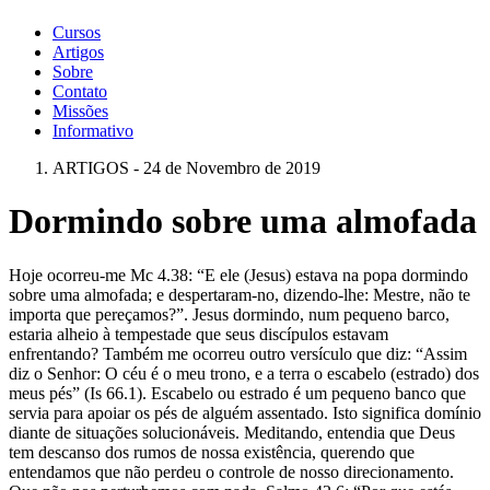
Cursos
Artigos
Sobre
Contato
Missões
Informativo
ARTIGOS - 24 de Novembro de 2019
Dormindo sobre uma almofada
Hoje ocorreu-me Mc 4.38: “E ele (Jesus) estava na popa dormindo
sobre uma almofada; e despertaram-no, dizendo-lhe: Mestre, não te
importa que pereçamos?”. Jesus dormindo, num pequeno barco,
estaria alheio à tempestade que seus discípulos estavam
enfrentando? Também me ocorreu outro versículo que diz: “Assim
diz o Senhor: O céu é o meu trono, e a terra o escabelo (estrado) dos
meus pés” (Is 66.1). Escabelo ou estrado é um pequeno banco que
servia para apoiar os pés de alguém assentado. Isto significa domínio
diante de situações solucionáveis. Meditando, entendia que Deus
tem descanso dos rumos de nossa existência, querendo que
entendamos que não perdeu o controle de nosso direcionamento.